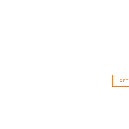
UIPE
CHASSE
PÊCHE
C
RET