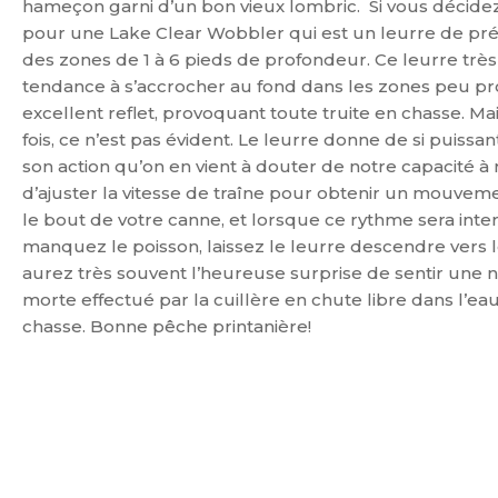
hameçon garni d’un bon vieux lombric. Si vous décidez
pour une Lake Clear Wobbler qui est un leurre de préd
des zones de 1 à 6 pieds de profondeur. Ce leurre tr
tendance à s’accrocher au fond dans les zones peu prof
excellent reflet, provoquant toute truite en chasse. Ma
fois, ce n’est pas évident. Le leurre donne de si puissa
son action qu’on en vient à douter de notre capacité à
d’ajuster la vitesse de traîne pour obtenir un mouvemen
le bout de votre canne, et lorsque ce rythme sera inte
manquez le poisson, laissez le leurre descendre vers l
aurez très souvent l’heureuse surprise de sentir une 
morte effectué par la cuillère en chute libre dans l’ea
chasse. Bonne pêche printanière!