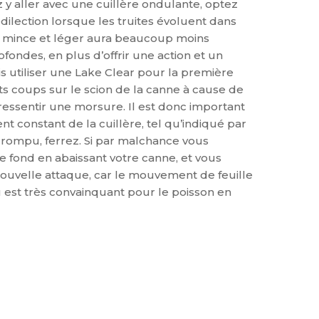
 y aller avec une cuillère ondulante, optez
ilection lorsque les truites évoluent dans
ès mince et léger aura beaucoup moins
ondes, en plus d’offrir une action et un
is utiliser une Lake Clear pour la première
nts coups sur le scion de la canne à cause de
 ressentir une morsure. Il est donc important
t constant de la cuillère, tel qu’indiqué par
rrompu, ferrez. Si par malchance vous
e fond en abaissant votre canne, et vous
nouvelle attaque, car le mouvement de feuille
u est très convainquant pour le poisson en