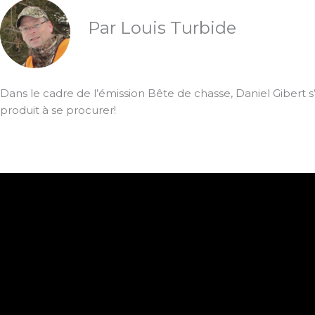
Par Louis Turbide
Dans le cadre de l’émission Bête de chasse, Daniel Gibert 
produit à se procurer!