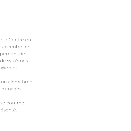
c le Centre en
 un centre de
oppement de
 de systèmes
s Web et
r un algorithme
rs d’images
umise comme
résenté.