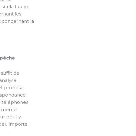
sur la faune;
ernant les
s concernant la
a pêche
 suffit de
 analyse
, et propose
respondance.
s téléphones
ne même
eur peut y
 peu importe