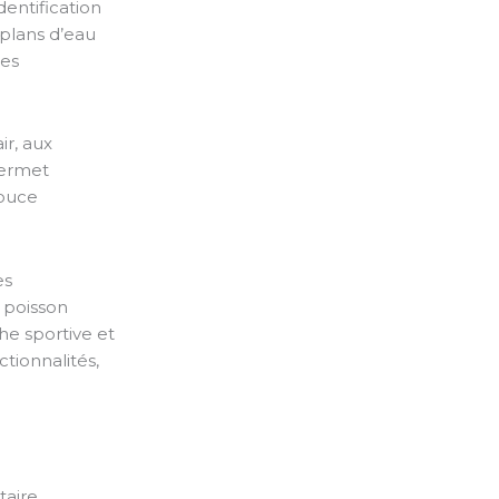
dentification
 plans d’eau
ues
.
ir, aux
permet
douce
es
 poisson
che sportive et
ctionnalités,
taire,