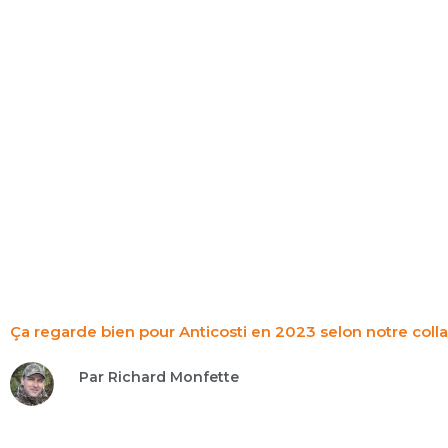
Aller
au
contenu
ÉQ
Ça regarde bien pour Anticosti en 2023 selon notre col
Par Richard Monfette