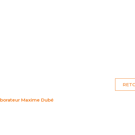
UIPE
CHASSE
PÊCHE
C
RETO
laborateur Maxime Dubé