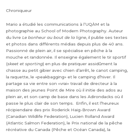
Chroniqueur
Mario a étudié les communications à l’UQÀM et la
photographie au School of Modern Photography. Auteur
du livre
Le bonheur au bout de la ligne
, il publie ses textes
et photos dans différents médias depuis plus de 40 ans.
Passionné de plein air, il se spécialise en pêche à la
mouche et randonnée. Il enseigne également le tir sportif
(
skeet et sporting
) en plus de pratiquer assidûment la
chasse au petit gibier avec chien d’arrêt, le canot camping,
la raquette, le «peakbagging» et le camping d’hiver. Il
partage sa vie entre son «vrai» travail de directeur à la
maison des jeunes Point de Mire où il initie des ados au
plein air, et son camp de base dans les Adirondacks où il
passe le plus clair de son temps. Enfin, il est l’heureux
récipiendaire des prix Roderick Haig-Brown Award
(Canadian Wildlife Federation), Lucien Rolland Award
(Atlantic Salmon Federation), le Prix national de la pêche
récréative du Canada (Pêche et Océan Canada), la