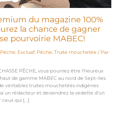
emium du magazine 100%
rez la chance de gagner
use pourvoirie MABEC!
s Pêche
,
Exclusif
,
Pêche
,
Truite mouchetée
/ Par
HASSE PÊCHE, vous pourriez être l’heureux
e haut de gamme MABEC au nord de Sept-Iles.
e véritables truites mouchetées indigènes
 un rédacteur et deviendrez la vedette d’un
 ceux qui […]