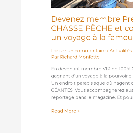
la
fameuse
Devenez membre Pr
pourvoirie
CHASSE PÊCHE et cou
MABEC!
un voyage à la fame
Laisser un commentaire
/
Actualité
Par Richard Monfette
En devenant membre VIP de 100% C
gagnant d’un voyage à la pourvoiri
Un endroit paradisiaque où nagent d
GÉANTES! Vous accompagnerez aussi
reportage dans le magazine. Et pour
Read More »