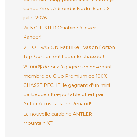
Canoe Area, Adirondacks, du 15 au 26
r
juilet 2026
c
h
WINCHESTER Carabine à levier
e
Ranger!
r
VÉLO ÉVASION Fat Bike Evasion Édition
Top-Gun: un outil pour le chasseur!
:
25 000$ de prix à gagner en devenant
membre du Club Premium de 100%
CHASSE PÊCHE: le gagnant d’un mini
barbecue ultra-portable offert par
Antler Arms: Rosaire Renaud!
La nouvelle carabine ANTLER
Mountain XT!