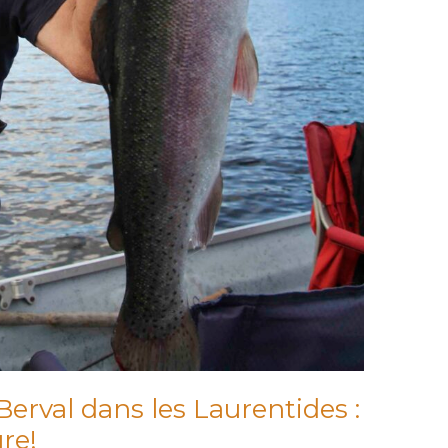
Berval dans les Laurentides :
re!