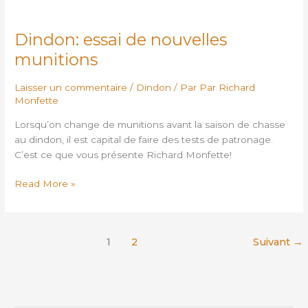
Dindon:
essai
Dindon: essai de nouvelles
de
nouvelles
munitions
munitions
Laisser un commentaire
/
Dindon
/ Par
Par Richard
Monfette
Lorsqu’on change de munitions avant la saison de chasse
au dindon, il est capital de faire des tests de patronage.
C’est ce que vous présente Richard Monfette!
Read More »
1
2
Suivant
→