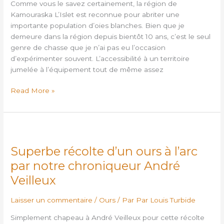
un
Comme vous le savez certainement, la région de
guide
Kamouraska L’Islet est reconnue pour abriter une
pour
importante population d’oies blanches. Bien que je
vous
demeure dans la région depuis bientôt 10 ans, c’est le seul
initier
genre de chasse que je n’ai pas eu l’occasion
d’expérimenter souvent. L’accessibilité à un territoire
jumelée à l’équipement tout de même assez
Read More »
Superbe
récolte
Superbe récolte d’un ours à l’arc
d’un
ours
par notre chroniqueur André
à
Veilleux
l’arc
par
Laisser un commentaire
/
Ours
/ Par
Par Louis Turbide
notre
chroniqueur
Simplement chapeau à André Veilleux pour cette récolte