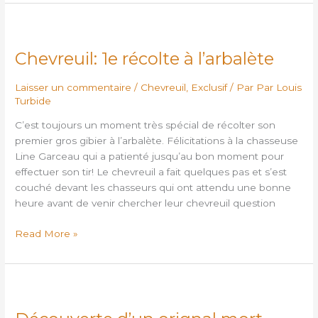
Chevreuil:
1e
Chevreuil: 1e récolte à l’arbalète
récolte
à
Laisser un commentaire
/
Chevreuil
,
Exclusif
/ Par
Par Louis
l’arbalète
Turbide
C’est toujours un moment très spécial de récolter son
premier gros gibier à l’arbalète. Félicitations à la chasseuse
Line Garceau qui a patienté jusqu’au bon moment pour
effectuer son tir! Le chevreuil a fait quelques pas et s’est
couché devant les chasseurs qui ont attendu une bonne
heure avant de venir chercher leur chevreuil question
Read More »
Découverte
d’un
orignal