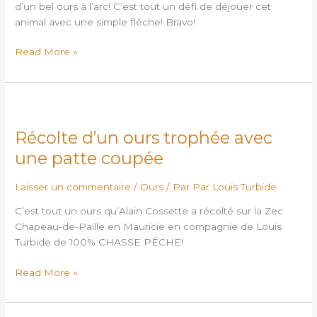
André
d’un bel ours à l’arc! C’est tout un défi de déjouer cet
Veilleux
animal avec une simple flèche! Bravo!
Read More »
Récolte
d’un
Récolte d’un ours trophée avec
ours
trophée
une patte coupée
avec
une
Laisser un commentaire
/
Ours
/ Par
Par Louis Turbide
patte
C’est tout un ours qu’Alain Cossette a récolté sur la Zec
coupée
Chapeau-de-Paille en Mauricie en compagnie de Louis
Turbide de 100% CHASSE PÊCHE!
Read More »