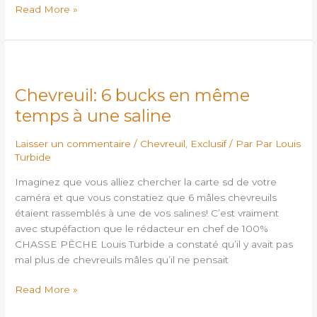
Read More »
Chevreuil:
6
Chevreuil: 6 bucks en même
bucks
en
temps à une saline
même
temps
Laisser un commentaire
/
Chevreuil
,
Exclusif
/ Par
Par Louis
à
Turbide
une
Imaginez que vous alliez chercher la carte sd de votre
saline
caméra et que vous constatiez que 6 mâles chevreuils
étaient rassemblés à une de vos salines! C’est vraiment
avec stupéfaction que le rédacteur en chef de 100%
CHASSE PÊCHE Louis Turbide a constaté qu’il y avait pas
mal plus de chevreuils mâles qu’il ne pensait
Read More »