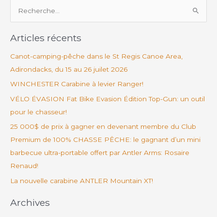
R
e
Articles récents
c
h
Canot-camping-pêche dans le St Regis Canoe Area,
e
Adirondacks, du 15 au 26 juilet 2026
r
WINCHESTER Carabine à levier Ranger!
c
VÉLO ÉVASION Fat Bike Evasion Édition Top-Gun: un outil
h
pour le chasseur!
e
25 000$ de prix à gagner en devenant membre du Club
r
Premium de 100% CHASSE PÊCHE: le gagnant d’un mini
barbecue ultra-portable offert par Antler Arms: Rosaire
:
Renaud!
La nouvelle carabine ANTLER Mountain XT!
Archives