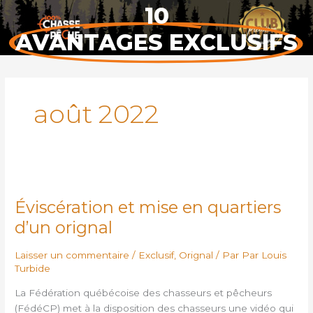
Aller
10
au
AVANTAGES EXCLUSIFS
contenu
août 2022
Éviscération
et
Éviscération et mise en quartiers
mise
en
d’un orignal
quartiers
d’un
Laisser un commentaire
/
Exclusif
,
Orignal
/ Par
Par Louis
orignal
Turbide
La Fédération québécoise des chasseurs et pêcheurs
(FédéCP) met à la disposition des chasseurs une vidéo qui