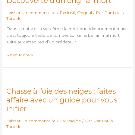
Découverte d’un orignal mort
mort
Laisser un commentaire
/
Exclusif
,
Orignal
/ Par
Par Louis
Turbide
Dans la nature, la vie côtoie la mort quotidiennement mais
c’est toujours triste de tomber sur un si bel animal mort
suite aux attaques d’un prédateur.
Read More »
Chasse
à
Chasse à l’oie des neiges : faites
l’oie
des
affaire avec un guide pour vous
neiges
initier
:
faites
Laisser un commentaire
/
Sauvagine
/ Par
Par Louis
affaire
Turbide
avec