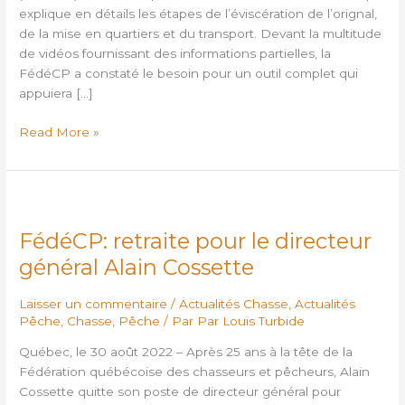
explique en détails les étapes de l’éviscération de l’orignal,
de la mise en quartiers et du transport. Devant la multitude
de vidéos fournissant des informations partielles, la
FédéCP a constaté le besoin pour un outil complet qui
appuiera […]
Read More »
FédéCP:
retraite
FédéCP: retraite pour le directeur
pour
le
général Alain Cossette
directeur
général
Laisser un commentaire
/
Actualités Chasse
,
Actualités
Alain
Pêche
,
Chasse
,
Pêche
/ Par
Par Louis Turbide
Cossette
Québec, le 30 août 2022 – Après 25 ans à la tête de la
Fédération québécoise des chasseurs et pêcheurs, Alain
Cossette quitte son poste de directeur général pour