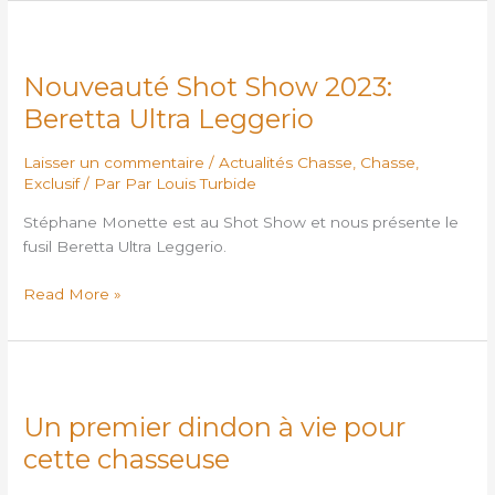
Nouveauté
Shot
Nouveauté Shot Show 2023:
Show
2023:
Beretta Ultra Leggerio
Beretta
Ultra
Laisser un commentaire
/
Actualités Chasse
,
Chasse
,
Leggerio
Exclusif
/ Par
Par Louis Turbide
Stéphane Monette est au Shot Show et nous présente le
fusil Beretta Ultra Leggerio.
Read More »
Un
premier
Un premier dindon à vie pour
dindon
à
cette chasseuse
vie