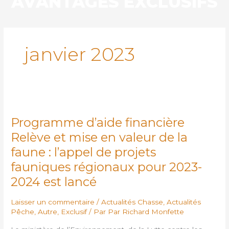
AVANTAGES EXCLUSIFS
Aller
au
contenu
janvier 2023
Programme
d’aide
Programme d’aide financière
financière
Relève
Relève et mise en valeur de la
et
faune : l’appel de projets
mise
fauniques régionaux pour 2023-
en
valeur
2024 est lancé
de
la
Laisser un commentaire
/
Actualités Chasse
,
Actualités
faune
Pêche
,
Autre
,
Exclusif
/ Par
Par Richard Monfette
: