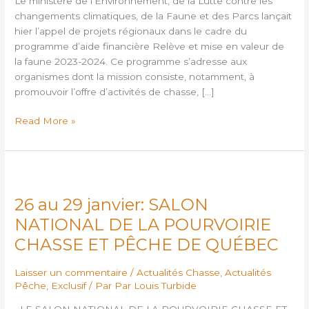
Le ministère de l’Environnement, de la Lutte contre les
l’appel
changements climatiques, de la Faune et des Parcs lançait
de
hier l’appel de projets régionaux dans le cadre du
projets
programme d’aide financière Relève et mise en valeur de
fauniques
la faune 2023-2024. Ce programme s’adresse aux
régionaux
organismes dont la mission consiste, notamment, à
pour
promouvoir l’offre d’activités de chasse, […]
2023-
2024
Read More »
est
lancé
26
au
26 au 29 janvier: SALON
29
janvier:
NATIONAL DE LA POURVOIRIE
SALON
CHASSE ET PÊCHE DE QUÉBEC
NATIONAL
DE
Laisser un commentaire
/
Actualités Chasse
,
Actualités
LA
Pêche
,
Exclusif
/ Par
Par Louis Turbide
POURVOIRIE
CHASSE