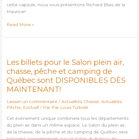
cette capsule, nous vous présentons Richard Blais de la
Mauricie!
Read More »
Les
billets
Les billets pour le Salon plein air,
pour
le
chasse, pêche et camping de
Salon
Québec sont DISPONIBLES DÈS
plein
MAINTENANT!
air,
chasse,
Laisser un commentaire
/
Actualités Chasse
,
Actualités
pêche
Pêche
,
Exclusif
/ Par
Par Louis Turbide
et
camping
Cet événement unique combinera tous les départements
de
du plein air dans un même espace. Le Salon du plein air,
Québec
de la chasse, de la pêche et du camping de Québec sera
sont
présenté conjointement avec le Salon du bateau de