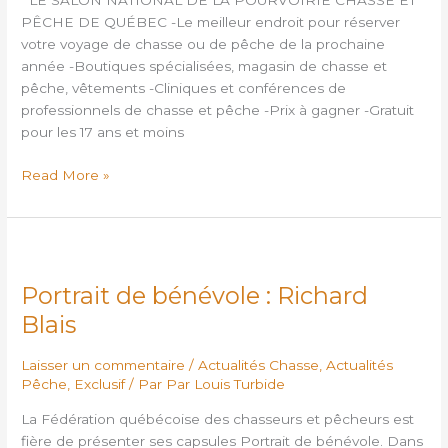
LE SALON NATIONAL DE LA POURVOIRIE CHASSE ET
ET
PÊCHE DE QUÉBEC -Le meilleur endroit pour réserver
PÊCHE
votre voyage de chasse ou de pêche de la prochaine
DE
année -Boutiques spécialisées, magasin de chasse et
QUÉBEC
pêche, vêtements -Cliniques et conférences de
professionnels de chasse et pêche -Prix à gagner -Gratuit
pour les 17 ans et moins
Read More »
Portrait
de
Portrait de bénévole : Richard
bénévole
:
Blais
Richard
Blais
Laisser un commentaire
/
Actualités Chasse
,
Actualités
Pêche
,
Exclusif
/ Par
Par Louis Turbide
La Fédération québécoise des chasseurs et pêcheurs est
fière de présenter ses capsules Portrait de bénévole. Dans