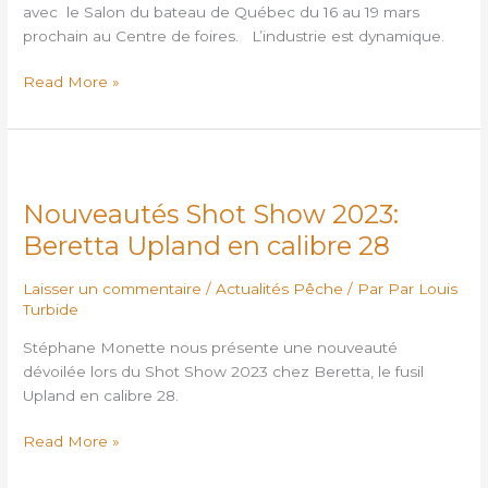
CAMPING
avec le Salon du bateau de Québec du 16 au 19 mars
DE
prochain au Centre de foires. L’industrie est dynamique.
QUÉBEC
Read More »
Nouveautés
Shot
Nouveautés Shot Show 2023:
Show
2023:
Beretta Upland en calibre 28
Beretta
Upland
Laisser un commentaire
/
Actualités Pêche
/ Par
Par Louis
en
Turbide
calibre
Stéphane Monette nous présente une nouveauté
28
dévoilée lors du Shot Show 2023 chez Beretta, le fusil
Upland en calibre 28.
Read More »