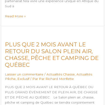
partenariat fera vivre une expérience unique en Afrique du
du
Sud à
Sud?
Read More »
PLUS
QUE
PLUS QUE 2 MOIS AVANT LE
2
MOIS
RETOUR DU SALON PLEIN AIR,
AVANT
CHASSE, PÊCHE ET CAMPING DE
LE
QUÉBEC
RETOUR
DU
Laisser un commentaire
/
Actualités Chasse
,
Actualités
SALON
Pêche
,
Exclusif
/ Par
Par Richard Monfette
PLEIN
AIR,
PLUS QUE 2 MOIS AVANT LE RETOUR À QUÉBEC DU
CHASSE,
PLUS GRAND ÉVÉNEMENT DE PLEIN AIR, DE CHASSE
PÊCHE
ET DE PÊCHE AU QUÉBEC Le Salon plein air, chasse,
ET
pêche et camping de Québec se tiendra conjointement