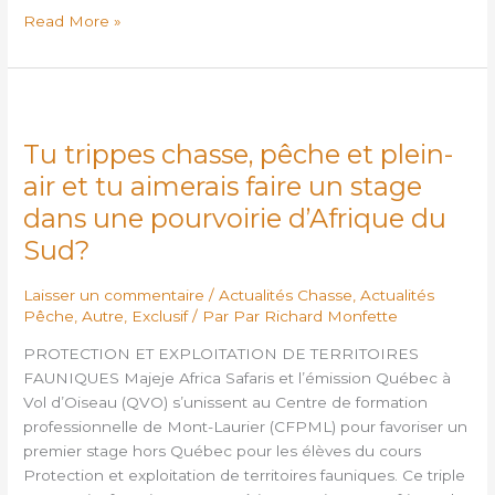
Read More »
Tu
trippes
Tu trippes chasse, pêche et plein-
chasse,
pêche
air et tu aimerais faire un stage
et
dans une pourvoirie d’Afrique du
plein-
Sud?
air
et
Laisser un commentaire
/
Actualités Chasse
,
Actualités
tu
Pêche
,
Autre
,
Exclusif
/ Par
Par Richard Monfette
aimerais
faire
PROTECTION ET EXPLOITATION DE TERRITOIRES
un
FAUNIQUES Majeje Africa Safaris et l’émission Québec à
stage
Vol d’Oiseau (QVO) s’unissent au Centre de formation
dans
professionnelle de Mont-Laurier (CFPML) pour favoriser un
une
premier stage hors Québec pour les élèves du cours
pourvoirie
Protection et exploitation de territoires fauniques. Ce triple
d’Afrique