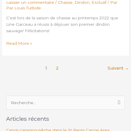
pour
Laisser un commentaire
/
Chasse
,
Dindon
,
Exclusif
/ Par
cette
Par Louis Turbide
chasseuse
C’est lors de la saison de chasse au printemps 2022 que
Line Garceau a réussi à déjouer son premier dindon
sauvage! Félicitations!
Read More »
1
2
Suivant
→
R
e
Articles récents
c
h
Canot-camping-pêche dans le St Regis Canoe Area,