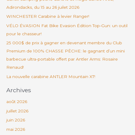
e
Adirondacks, du 15 au 26 juilet 2026
r
WINCHESTER Carabine à levier Ranger!
c
VÉLO ÉVASION Fat Bike Evasion Édition Top-Gun: un outil
h
pour le chasseur!
e
25 000$ de prix à gagner en devenant membre du Club
r
Premium de 100% CHASSE PÊCHE: le gagnant d’un mini
barbecue ultra-portable offert par Antler Arms: Rosaire
:
Renaud!
La nouvelle carabine ANTLER Mountain XT!
Archives
août 2026
juillet 2026
juin 2026
mai 2026