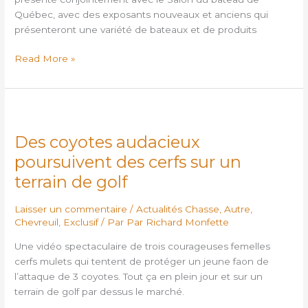
DISPONIBLES
Québec, avec des exposants nouveaux et anciens qui
DÈS
présenteront une variété de bateaux et de produits
MAINTENANT!
Read More »
Des
coyotes
Des coyotes audacieux
audacieux
poursuivent
poursuivent des cerfs sur un
des
terrain de golf
cerfs
sur
Laisser un commentaire
/
Actualités Chasse
,
Autre
,
un
Chevreuil
,
Exclusif
/ Par
Par Richard Monfette
terrain
de
Une vidéo spectaculaire de trois courageuses femelles
golf
cerfs mulets qui tentent de protéger un jeune faon de
l’attaque de 3 coyotes. Tout ça en plein jour et sur un
terrain de golf par dessus le marché.