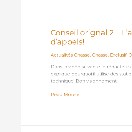
Conseil
orignal
Conseil orignal 2 – L
2
–
d’appels!
L’avantage
des
Actualités Chasse
,
Chasse
,
Exclusif
,
O
stations
Dans la vidéo suivante le rédacteu
d’appels!
explique pourquoi il utilise des stati
technique. Bon visionnement!
Read More »