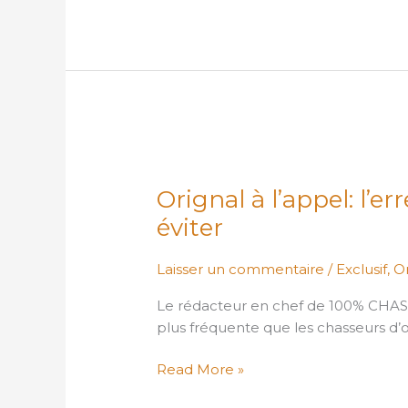
Orignal
à
Orignal à l’appel: l’er
l’appel:
l’erreur
éviter
la
plus
Laisser un commentaire
/
Exclusif
,
Or
fréquente
Le rédacteur en chef de 100% CHASS
à
plus fréquente que les chasseurs d’o
éviter
Read More »