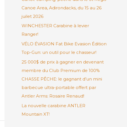
Canoe Area, Adirondacks, du 15 au 26
r
juilet 2026
c
h
WINCHESTER Carabine à levier
e
Ranger!
r
VÉLO ÉVASION Fat Bike Evasion Édition
Top-Gun: un outil pour le chasseur!
:
25 000$ de prix à gagner en devenant
membre du Club Premium de 100%
CHASSE PÊCHE: le gagnant d’un mini
barbecue ultra-portable offert par
Antler Arms: Rosaire Renaud!
La nouvelle carabine ANTLER
Mountain XT!