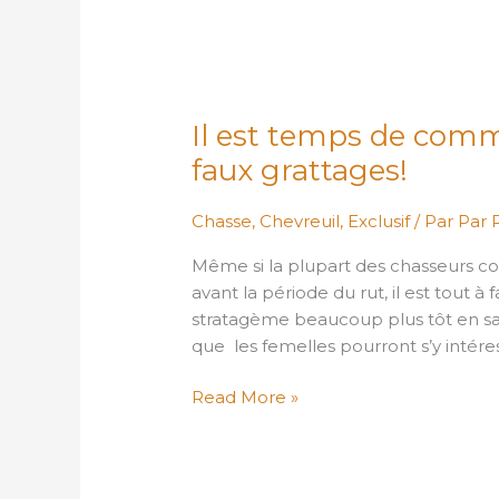
Il
est
Il est temps de comm
temps
de
faux grattages!
commencer
à
Chasse
,
Chevreuil
,
Exclusif
/ Par
Par 
ouvrir
Même si la plupart des chasseurs co
quelques
avant la période du rut, il est tout à
faux
stratagème beaucoup plus tôt en s
grattages!
que les femelles pourront s’y intére
Read More »