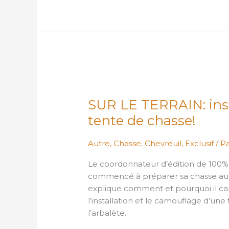
SUR
LE
SUR LE TERRAIN: inst
TERRAIN:
installer
tente de chasse!
et
camoufler
Autre
,
Chasse
,
Chevreuil
,
Exclusif
/ P
une
Le coordonnateur d’édition de 100
tente
commencé à préparer sa chasse au che
de
explique comment et pourquoi il cam
chasse!
l’installation et le camouflage d’une
l’arbalète.