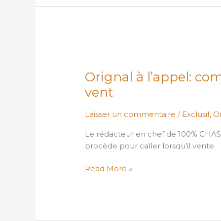
Orignal
à
Orignal à l’appel: c
l’appel:
comment
vent
composer
avec
Laisser un commentaire
/
Exclusif
,
Or
le
Le rédacteur en chef de 100% CHAS
vent
procède pour caller lorsqu’il vente.
Read More »