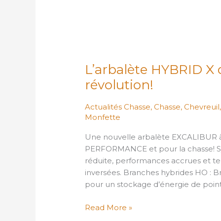
L’arbalète
HYBRID
L’arbalète HYBRID X d
X
de
révolution!
Excalibur:
une
Actualités Chasse
,
Chasse
,
Chevreuil
véritable
Monfette
révolution!
Une nouvelle arbalète EXCALIBUR
PERFORMANCE et pour la chasse! Sy
réduite, performances accrues et t
inversées. Branches hybrides HO : 
pour un stockage d’énergie de point
Read More »