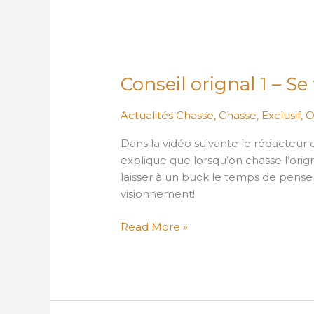
Conseil
orignal
Conseil orignal 1 – Se
1
–
Actualités Chasse
,
Chasse
,
Exclusif
,
O
Se
faire
Dans la vidéo suivante le rédacteu
confiance!
explique que lorsqu’on chasse l’origna
laisser à un buck le temps de pense
visionnement!
Read More »