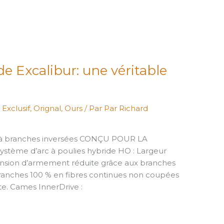
e Excalibur: une véritable
,
Exclusif
,
Orignal
,
Ours
/ Par
Par Richard
 à branches inversées CONÇU POUR LA
stème d’arc à poulies hybride HO : Largeur
ension d’armement réduite grâce aux branches
Branches 100 % en fibres continues non coupées
e. Cames InnerDrive :