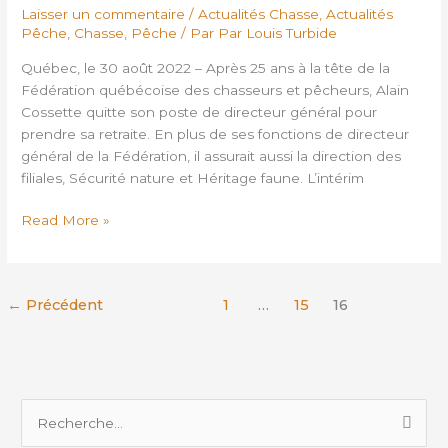
général
Laisser un commentaire
/
Actualités Chasse
,
Actualités
Alain
Pêche
,
Chasse
,
Pêche
/ Par
Par Louis Turbide
Cossette
Québec, le 30 août 2022 – Après 25 ans à la tête de la
Fédération québécoise des chasseurs et pêcheurs, Alain
Cossette quitte son poste de directeur général pour
prendre sa retraite. En plus de ses fonctions de directeur
général de la Fédération, il assurait aussi la direction des
filiales, Sécurité nature et Héritage faune. L’intérim
Read More »
←
Précédent
1
…
15
16
R