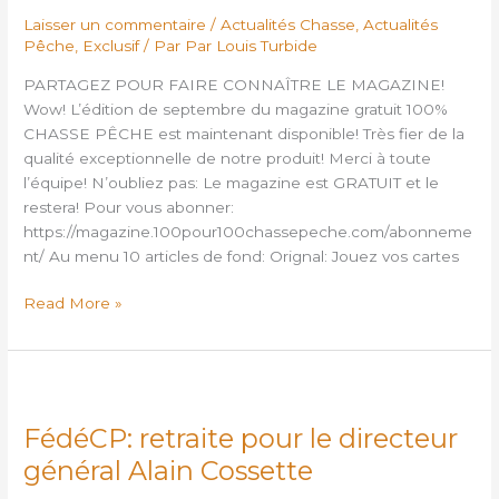
Laisser un commentaire
/
Actualités Chasse
,
Actualités
Pêche
,
Exclusif
/ Par
Par Louis Turbide
PARTAGEZ POUR FAIRE CONNAÎTRE LE MAGAZINE!
Wow! L’édition de septembre du magazine gratuit 100%
CHASSE PÊCHE est maintenant disponible! Très fier de la
qualité exceptionnelle de notre produit! Merci à toute
l’équipe! N’oubliez pas: Le magazine est GRATUIT et le
restera! Pour vous abonner:
https://magazine.100pour100chassepeche.com/abonneme
nt/ Au menu 10 articles de fond: Orignal: Jouez vos cartes
Read More »
FédéCP:
retraite
FédéCP: retraite pour le directeur
pour
le
général Alain Cossette
directeur