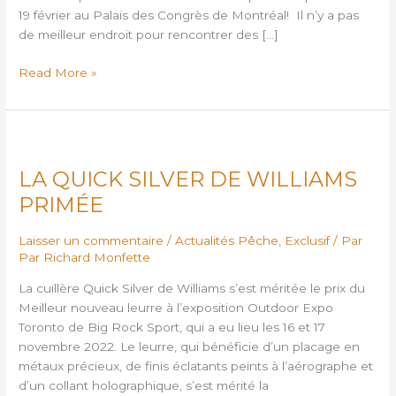
19 février au Palais des Congrès de Montréal! Il n’y a pas
de meilleur endroit pour rencontrer des […]
Read More »
LA
QUICK
LA QUICK SILVER DE WILLIAMS
SILVER
DE
PRIMÉE
WILLIAMS
PRIMÉE
Laisser un commentaire
/
Actualités Pêche
,
Exclusif
/ Par
Par Richard Monfette
La cuillère Quick Silver de Williams s’est méritée le prix du
Meilleur nouveau leurre à l’exposition Outdoor Expo
Toronto de Big Rock Sport, qui a eu lieu les 16 et 17
novembre 2022. Le leurre, qui bénéficie d’un placage en
métaux précieux, de finis éclatants peints à l’aérographe et
d’un collant holographique, s’est mérité la