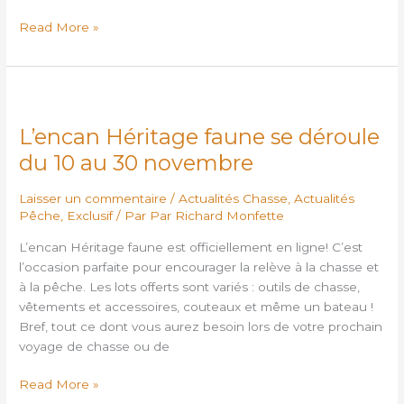
Read More »
L’encan
Héritage
L’encan Héritage faune se déroule
faune
se
du 10 au 30 novembre
déroule
du
Laisser un commentaire
/
Actualités Chasse
,
Actualités
10
Pêche
,
Exclusif
/ Par
Par Richard Monfette
au
L’encan Héritage faune est officiellement en ligne! C’est
30
l’occasion parfaite pour encourager la relève à la chasse et
novembre
à la pêche. Les lots offerts sont variés : outils de chasse,
vêtements et accessoires, couteaux et même un bateau !
Bref, tout ce dont vous aurez besoin lors de votre prochain
voyage de chasse ou de
Read More »