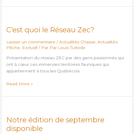
C’est
quoi
C’est quoi le Réseau Zec?
le
Réseau
Laisser un commentaire
/
Actualités Chasse
,
Actualités
Zec?
Pêche
,
Exclusif
/ Par
Par Louis Turbide
Présentation du réseau ZEC par des gens passionnés qui
ont à cœur ces immenses territoires fauniques qui
appartiennent à tous les Québécois.
Read More »
Notre
édition
Notre édition de septembre
de
septembre
disponible
disponible