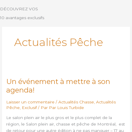
Aller
DÉCOUVREZ VOS
au
contenu
10
avantages exclusifs
Actualités Pêche
Un
événement
Un événement à mettre à son
à
mettre
agenda!
à
son
Laisser un commentaire
/
Actualités Chasse
,
Actualités
agenda!
Pêche
,
Exclusif
/ Par
Par Louis Turbide
Le salon plein air le plus gros et le plus complet de la
région, le Salon plein air, chasse et pêche de Montréal, est
de retour pour une autre édition à ne pas manquer – 17 au