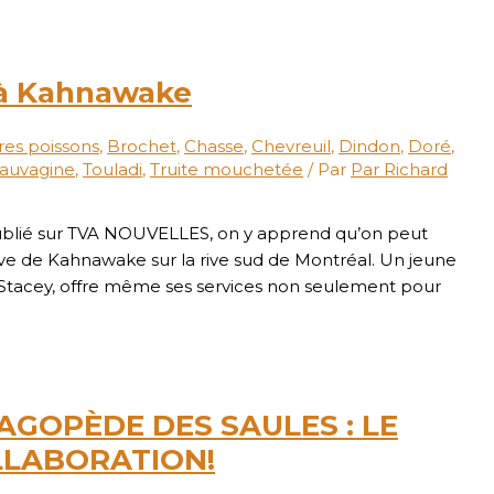
 à Kahnawake
res poissons
,
Brochet
,
Chasse
,
Chevreuil
,
Dindon
,
Doré
,
auvagine
,
Touladi
,
Truite mouchetée
/ Par
Par Richard
ublié sur TVA NOUVELLES, on y apprend qu’on peut
rve de Kahnawake sur la rive sud de Montréal. Un jeune
Stacey, offre même ses services non seulement pour
AGOPÈDE DES SAULES : LE
LLABORATION!