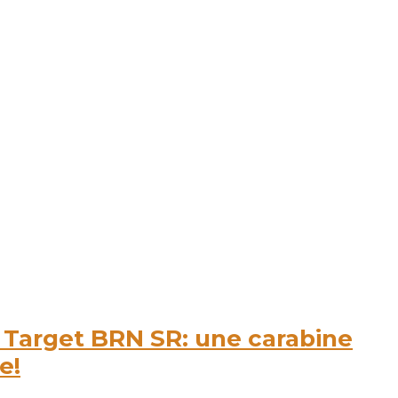
R
e
c
h
e
r
c
h
e
r
:
arget BRN SR: une carabine
e!