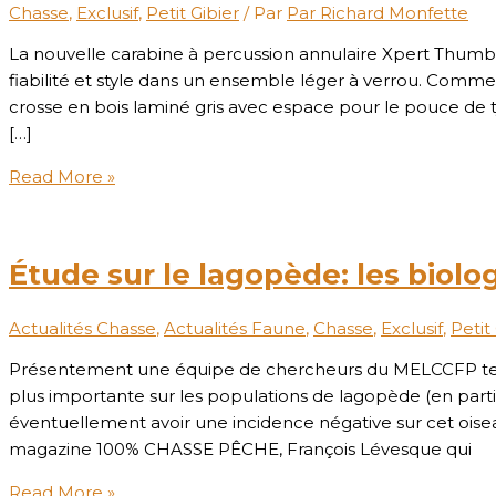
Chasse
,
Exclusif
,
Petit Gibier
/ Par
Par Richard Monfette
La nouvelle carabine à percussion annulaire Xpert Thumb
fiabilité et style dans un ensemble léger à verrou. Comm
crosse en bois laminé gris avec espace pour le pouce de t
[…]
Read More »
Étude sur le lagopède: les biolo
Actualités Chasse
,
Actualités Faune
,
Chasse
,
Exclusif
,
Petit
Présentement une équipe de chercheurs du MELCCFP tente
plus importante sur les populations de lagopède (en parti
éventuellement avoir une incidence négative sur cet ois
magazine 100% CHASSE PÊCHE, François Lévesque qui
Read More »