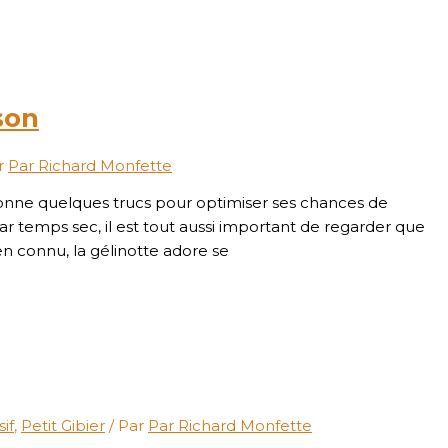
son
r
Par Richard Monfette
 donne quelques trucs pour optimiser ses chances de
r temps sec, il est tout aussi important de regarder que
en connu, la gélinotte adore se
if
,
Petit Gibier
/ Par
Par Richard Monfette