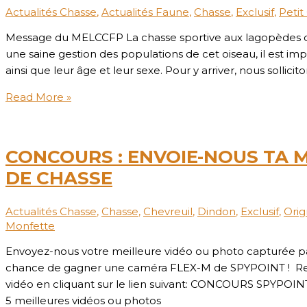
Actualités Chasse
,
Actualités Faune
,
Chasse
,
Exclusif
,
Petit
Message du MELCCFP La chasse sportive aux lagopèdes des 
une saine gestion des populations de cet oiseau, il est im
ainsi que leur âge et leur sexe. Pour y arriver, nous sollici
Read More »
CONCOURS : ENVOIE-NOUS TA 
DE CHASSE
Actualités Chasse
,
Chasse
,
Chevreuil
,
Dindon
,
Exclusif
,
Orig
Monfette
Envoyez-nous votre meilleure vidéo ou photo capturée pa
chance de gagner une caméra FLEX-M de SPYPOINT ! Remp
vidéo en cliquant sur le lien suivant: CONCOURS SPYPOINT
5 meilleures vidéos ou photos